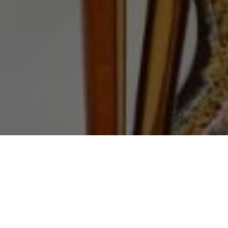
Über
Sweet Home Hotel
Sweet Home Hotel in Athen liegt 400 Meter vom
Syntagma-Platz entfernt und die U-Bahn-Station in
der malerischen Viertels Plaka. 600 Meter entfernt
befindet sich der Monastiraki Viertel, in dem Sie