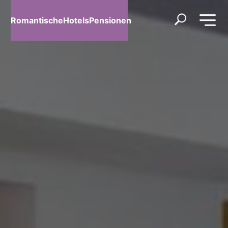
RomantischeHotelsPensionen