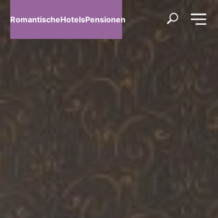
RomantischeHotelsPensionen