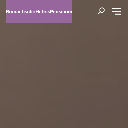
RomantischeHotelsPensionen