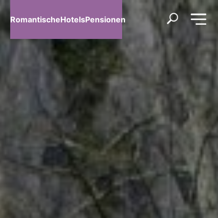
RomantischeHotelsPensionen