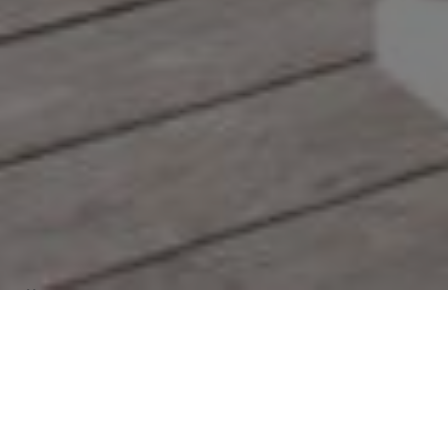
Über
Le Lodge du Pont
d’Arc
Das Domaine de Chadeyron liegt 10 km von der