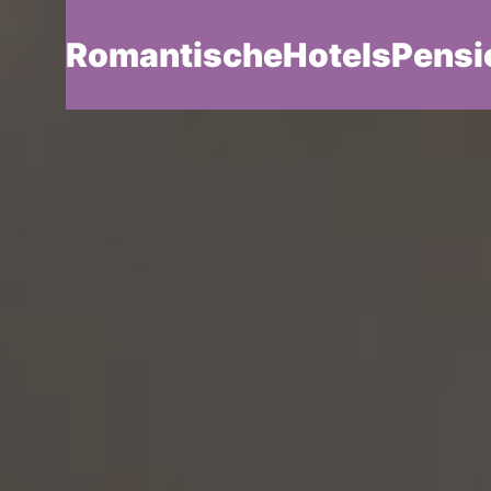
RomantischeHotelsPensi