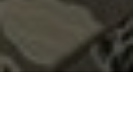
Über
Ontur Butik Hotel
Im Sden der Stadt Ankara finden Sie das Ontur Butik
Hotel. Der nchstgelegene Flughafen ist 34 km vom
Flughafen Esenboga. In der Gegend haben Sie Orte
wie die Kocatepe-Moschee, der Hamamonu Bezirk,
der Burg von Ankara und Kizilay-Platz. Ontur Butik