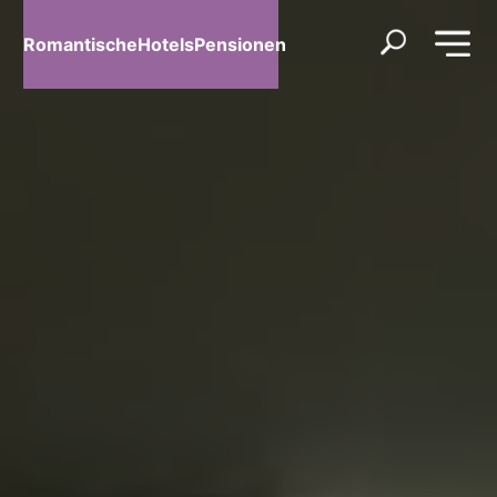
RomantischeHotelsPensionen