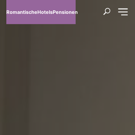
RomantischeHotelsPensionen