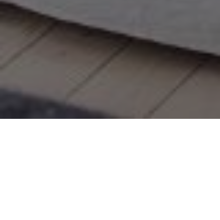
Über
Amalia
Amalia ist ein malerisches Hotel in der schnen Natur
von Lemland. Neben der Unterkunft befindet sich
eine kleine Farm, auf der Schafe und Khe gehalten
werden und eine alte Limonadenfabrik. Die Gegend
eignet sich ideal zum Wandern, Mountainbiken,