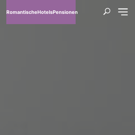
RomantischeHotelsPensionen