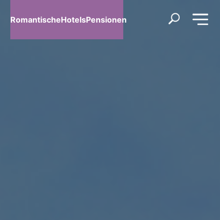
RomantischeHotelsPensionen