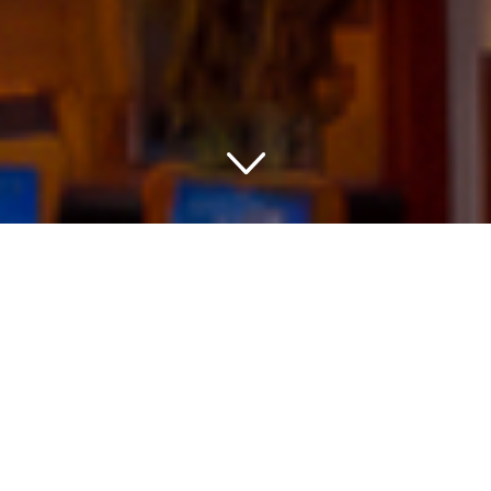
Funkelnde Romantik in
Wien: Die
Unvergleichlichkeit des
Boutique Hotel Wien
Das ganz besondere Flair der
Boutique Hotels in Wien