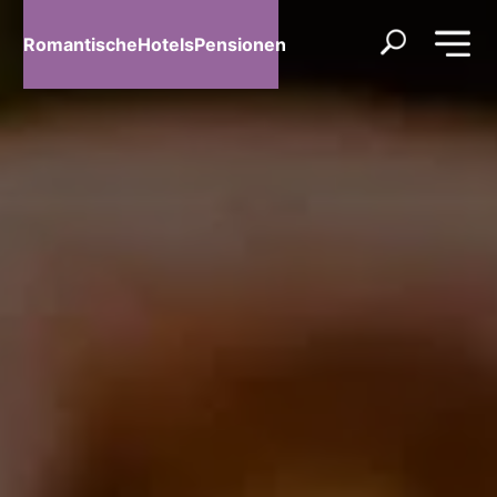
RomantischeHotelsPensionen