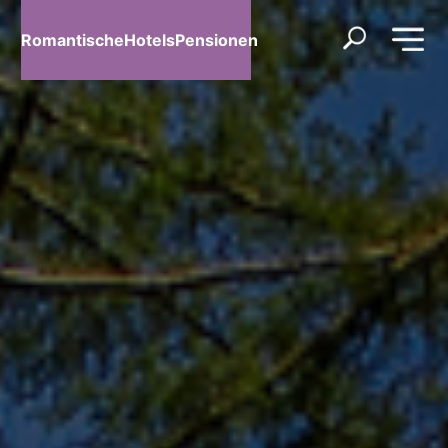
RomantischeHotelsPensionen