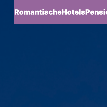
RomantischeHotelsPensi