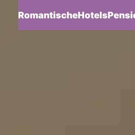
RomantischeHotelsPensi