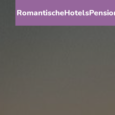
RomantischeHotelsPensio