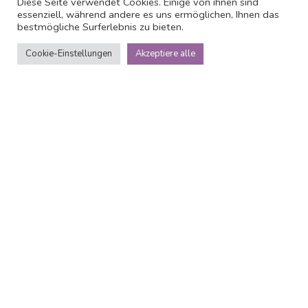
Diese Seite verwendet Cookies. Einige von ihnen sind
essenziell, während andere es uns ermöglichen, Ihnen das
bestmögliche Surferlebnis zu bieten.
Cookie-Einstellungen
Akzeptiere alle
Über
Maretel Hotel
Das Maretel Hotel ist eine ruhige Unterkunft, nur 50 m
vom Strand des Schwarzen Meeres entfernt. Adler hat
mehrere Attraktionen wie den Sotschipark, den Iceberg
Skating Palace und mehrere Museen wie das Nikola Tesla
und das Leonardo Da Vinci Museum. Maretel Hotel verfgt
ber 14 gemtliche Zimmer mit eigenem Bad. Rund um das
Hotel befinden sich mehrere Restaurants, Cafs und Bars,
in denen Sie essen und trinken knnen. Sie knnen immer im
Garten der Unterkunft entspannen und hier finden Sie auch