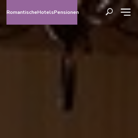
RomantischeHotelsPensionen