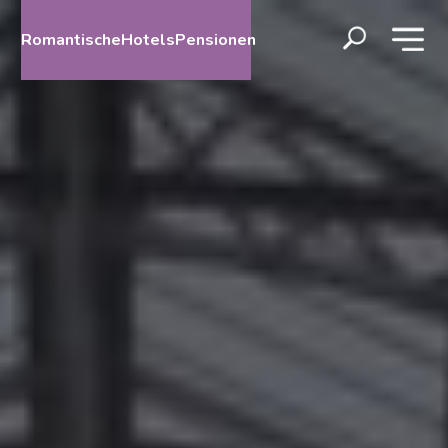
RomantischeHotelsPensionen