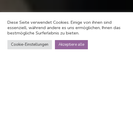
Diese Seite verwendet Cookies. Einige von ihnen sind
essenziell, während andere es uns ermöglichen, Ihnen das
bestmögliche Surferlebnis zu bieten.
Cookie-Einstellungen
Akzeptiere alle
Über
Hotel Indigo
Das 4-Sterne-Boutique-Hotel Indigo Newcastle
Newcastle ist nur 2 Minuten vom Hauptbahnhof entfernt,
10 Minuten zu Fu von der Fuball-Club Newcastle United
und 5 Minuten im Fernbereich Sie sind auf Greys
Monument und Einkaufs Fu. Die 148 eleganten Zimmer
des romantischen Hotels haben einen einzigartigen Look