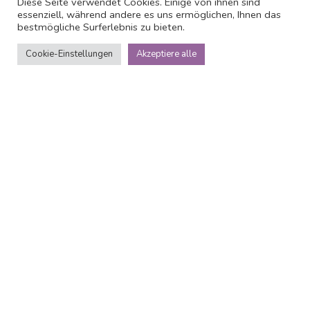
Diese Seite verwendet Cookies. Einige von ihnen sind
essenziell, während andere es uns ermöglichen, Ihnen das
bestmögliche Surferlebnis zu bieten.
Cookie-Einstellungen
Akzeptiere alle
Über
15th Avenue
Die 15th Avenue ist ein gemtliches Hotel in der
Hauptstrae des Stadtzentrums von Vilnius. Das Hotel hat
eine leicht surreale Dekoration, die eine einzigartige
Atmosphre schafft. Innerhalb von 10 Minuten erreichen
Sie zu Fu den Domplatz und die Gediminas-Burg. Die 15th
Avenue verfgt ber 15 komfortable Zimmer mit eigenem
Bad. Rund um das Hotel finden Sie viele verschiedene
Restaurants, Cafs, Bars und andere
Unterhaltungsmglichkeiten. Der Flughafen Vilnius ist 5