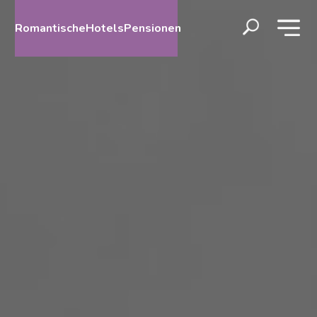
RomantischeHotelsPensionen