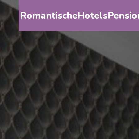
RomantischeHotelsPensio