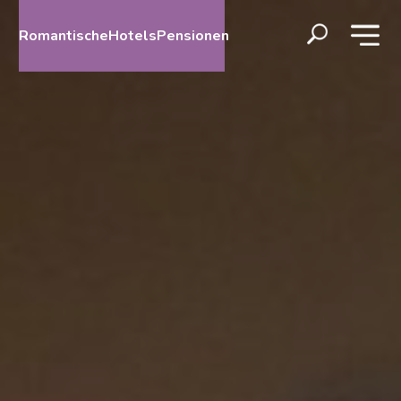
RomantischeHotelsPensionen