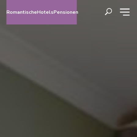
RomantischeHotelsPensionen