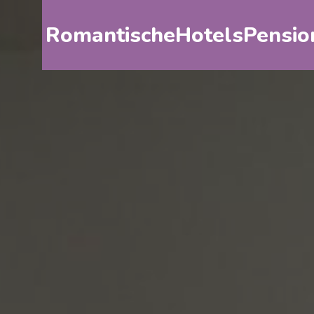
RomantischeHotelsPensio