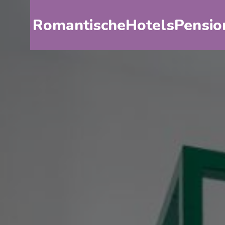
RomantischeHotelsPensio