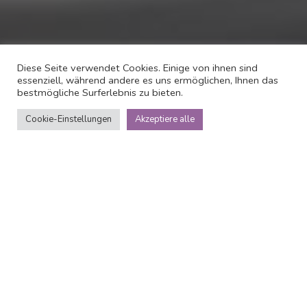
Diese Seite verwendet Cookies. Einige von ihnen sind
essenziell, während andere es uns ermöglichen, Ihnen das
bestmögliche Surferlebnis zu bieten.
Cookie-Einstellungen
Akzeptiere alle
Über
Navy Group – Willa
Marina
Genieen Sie den eleganten Komfort, den wir fr Sie
bereithalten. Diese Unterkunft liegt 1 Gehminute vom
Strand, 11 m vom Strand Brzeno, eine 3-mintige