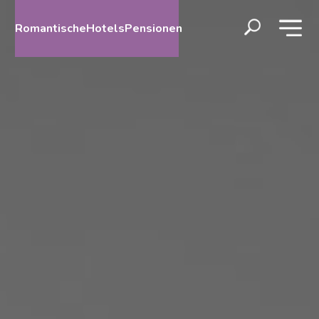
RomantischeHotelsPensionen