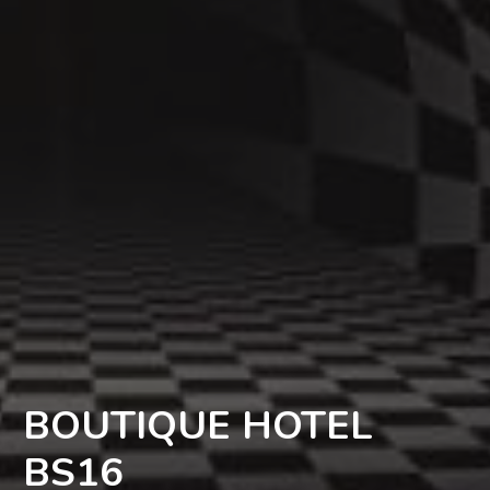
BOUTIQUE HOTEL
BS16