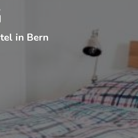
G
tel in Bern