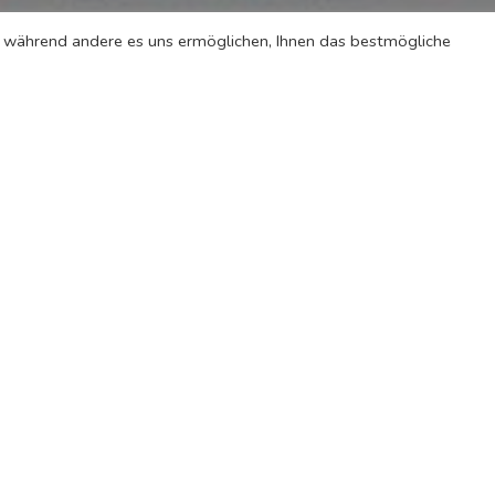
l, während andere es uns ermöglichen, Ihnen das bestmögliche
h hier
nft liegt nur
Bern-Belp
mmer ist mit
hren Komfort
nschaftsbad