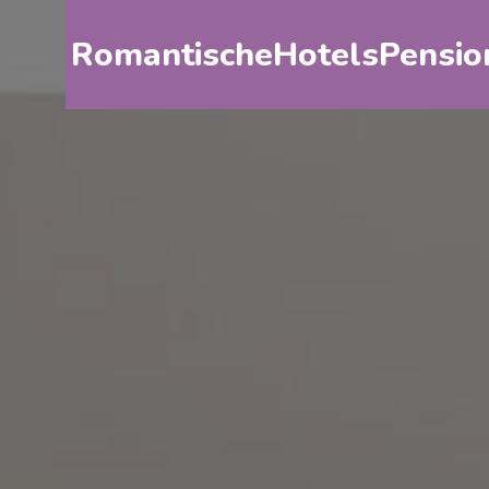
RomantischeHotelsPensio