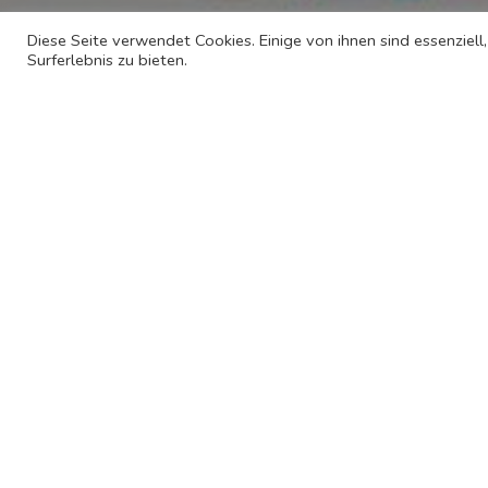
Diese Seite verwendet Cookies. Einige von ihnen sind essenziel
Surferlebnis zu bieten.
Über
Bed & Kitchen am
Tavelweg
Wrme und Glck des Zuhauses, nach dem Sie sic
sehnen, bleiben Sie bei uns! Diese Privatunterku
300 m vom Brengraben, 5 km vom Flughafen 
und 100 m von einer Bckerei entfernt. Jedes Zi
einem Flachbild-TV und einem Sitzbereich fr I
ausgestattet. Die Zimmer sind mit einem Gemei