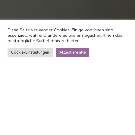
Diese Seite verwendet Cookies. Einige von ihnen sind
essenziell, während andere es uns ermöglichen, Ihnen das
bestmögliche Surferlebnis zu bieten.
Cookie-Einstellungen
Akzeptiere alle
Über
Hotel Boutique Villa
Venecia
Hotel Boutique Villa Venecia ist eine feine Unterkunft
direkt am Strand von Levante. Nhe finden Sie
Sehenswrdigkeiten wie Isla de Benidorm, Placa del