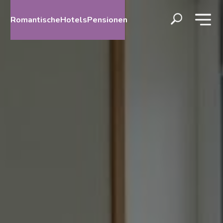
RomantischeHotelsPensionen