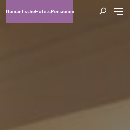
RomantischeHotelsPensionen