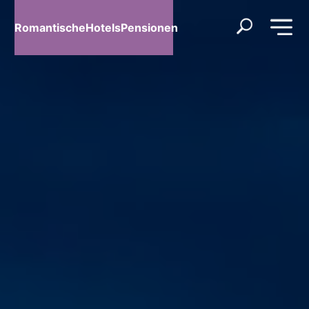
RomantischeHotelsPensionen