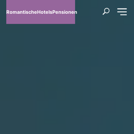
RomantischeHotelsPensionen