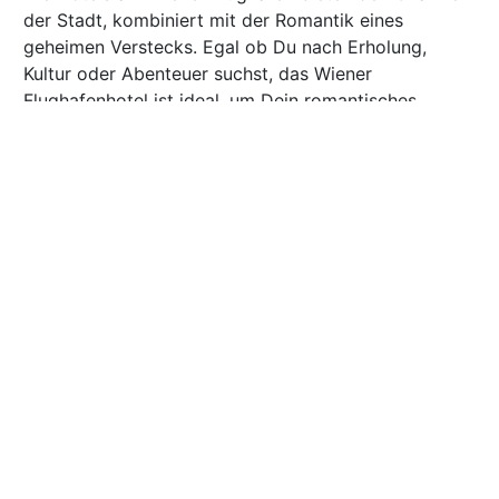
der Stadt, kombiniert mit der Romantik eines
geheimen Verstecks. Egal ob Du nach Erholung,
Kultur oder Abenteuer suchst, das Wiener
Flughafenhotel ist ideal, um Dein romantisches
Wochenende zu einem unvergesslichen Erlebnis zu
machen.
Das unerwartete Romantikziel:
Hotel nahe Wiener Flughafen
Mit seiner strategischen Lage ist das Hotel am
Wiener Flughafen eine romantische Oase mit dem
Vorteil, dass sowohl die Aufregung der Stadt als
auch die Idylle der umliegenden Landschaften nur
einen Katzensprung entfernt sind. Du kannst
zwischen einem romantischen Stadtspaziergang,
einer Tour durch die Weinberge oder einem
entspannten Tag in einem der charmanten Cafés