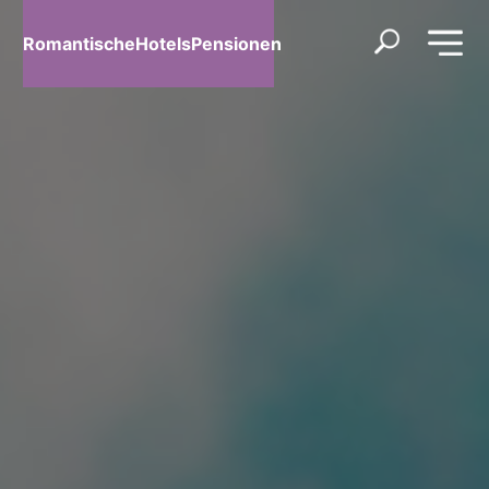
RomantischeHotelsPensionen