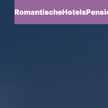
RomantischeHotelsPensi