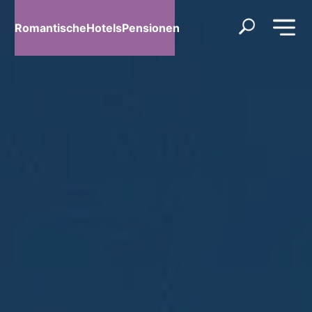
RomantischeHotelsPensionen