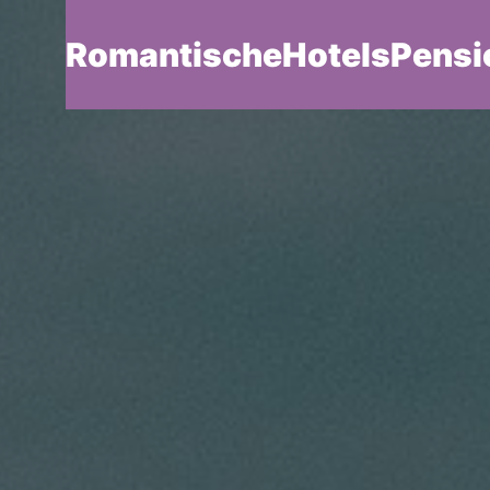
RomantischeHotelsPensi