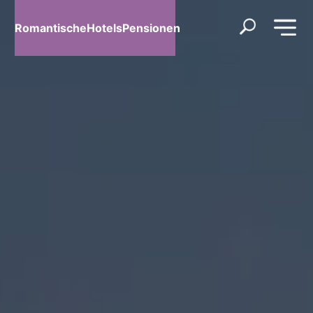
RomantischeHotelsPensionen