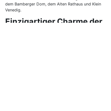
dem Bamberger Dom, dem Alten Rathaus und Klein
Venedig.
Einzigartiger Charme der
Hotels in der Altstadt von
Bamberg
Die Hotels Bamberg Altstadt sind ebenso charmant
und einzigartig wie die Stadt selbst. Sie zeichnen
sich durch die Vermischung von mittelalterlicher
Architektur mit moderner Annehmlichkeit aus. Die
Hotels liegen zudem in günstiger Lage, um die
atemberaubende Altstadt bequem zu Fuß zu
erkunden.
Eines dieser Hotels ist das Hotel Altstadt-Hotel
Molitor, das sich in einem historischen Gebäude aus
dem 15. Jahrhundert befindet. Es bietet gemütliche,