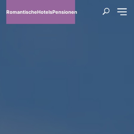
RomantischeHotelsPensionen