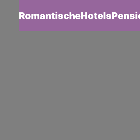
RomantischeHotelsPensi