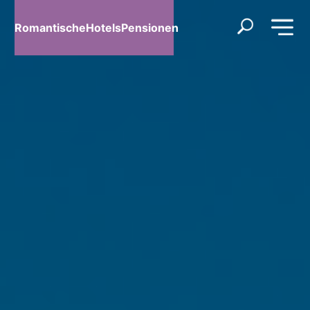
RomantischeHotelsPensionen