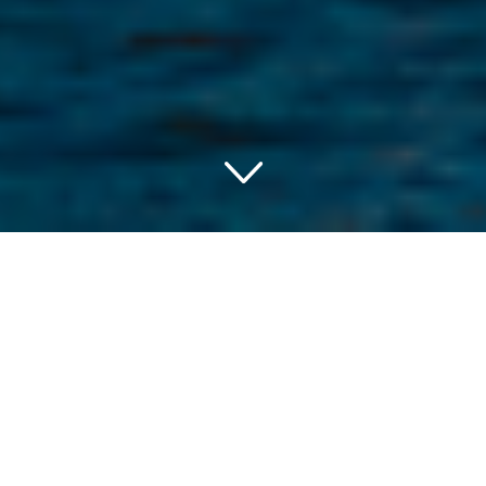
Deine romantischen
Träume verwirklichen:
Die Top 10 der
Sehenswürdigkeiten in
Dresden