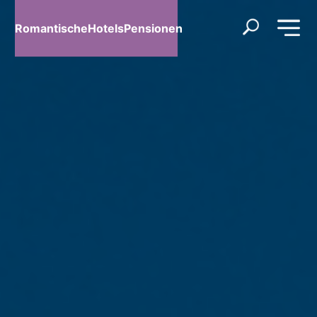
RomantischeHotelsPensionen