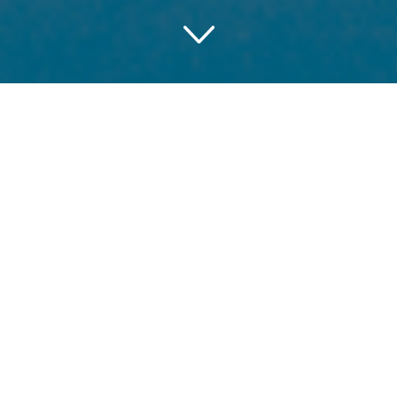
Entdecke die Romantik im
traumhaften Saalbach
Hinterglemm
Suchst du nach einem unvergesslichen romantischen
Aufenthalt, bei dem du dich einfach nur zurücklehnen
und entspannen kannst? Du brauchst nicht weiter zu
suchen. Die unglaubliche Mischung aus malerischen
Landschaften und luxuriösen Unterkünften macht ein
Saalbach Hinterglemm Hotel Halbpension zur
perfekten Wahl für deinen nächsten Liebesurlaub.
Lass uns tiefer eintauchen und die aufregenden