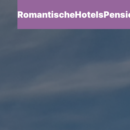
RomantischeHotelsPensi