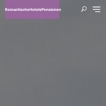
RomantischeHotelsPensionen