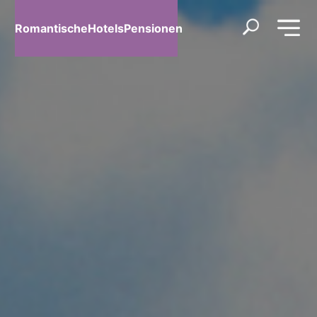
RomantischeHotelsPensionen