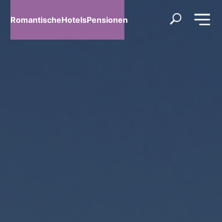
RomantischeHotelsPensionen