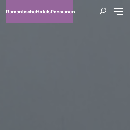
RomantischeHotelsPensionen