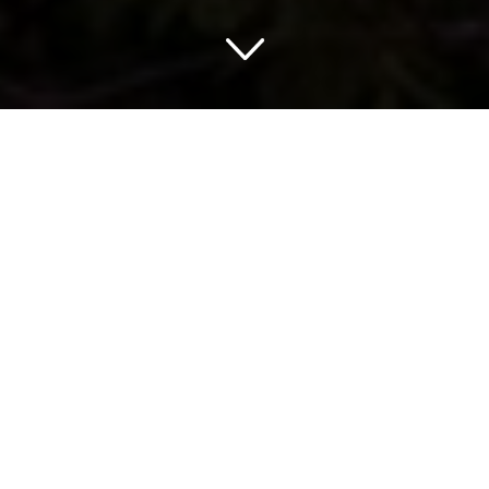
Romantik in Triest
Triest Highlights
Triest ist eine Stadt im äußersten Nordosten Italiens.
Es ist nur einen Steinwurf von der slowenischen
Grenze entfernt und macht einen Ausflug dorthin. Die
Stadt selbst hat eine Reihe von schönen alten
Sehenswürdigkeiten wie das Schloss von Miramare.
Diese Burg wurde Mitte des 19. Jahrhunderts als
Sommerresidenz für Maximilian von Habsburg
erbaut. Heute ist es für die Öffentlichkeit zugänglich.
Jedes Jahr findet im Oktober eine spektakuläre
Veranstaltung statt: die Barcolana Regatta. Hier