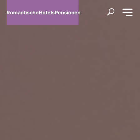
RomantischeHotelsPensionen