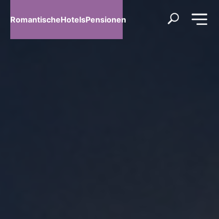
RomantischeHotelsPensionen