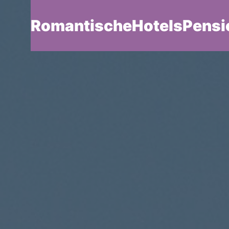
RomantischeHotelsPensi