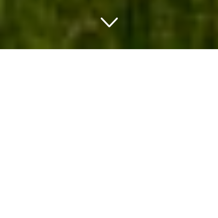
Romantik in Baden-Württemberg
Baden-Württemberg Highlights
Baden-Württemberg ist eines der sechzehn
Bundesländer Deutschlands. Zu den größten Städten
gehören Stuttgart, Karlsruhe, Mannheim, Freiburg am
Breisgau, Heidelberg, Ulm, Heilbronn, Pforzheim,
Reutlingen und Ludwigsburg, und es liegt im
Südwesten der Nation, östlich des Rheins.