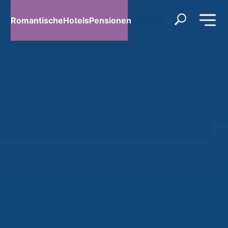
RomantischeHotelsPensionen