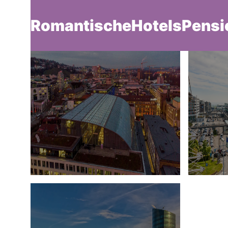
RomantischeHotelsPensi