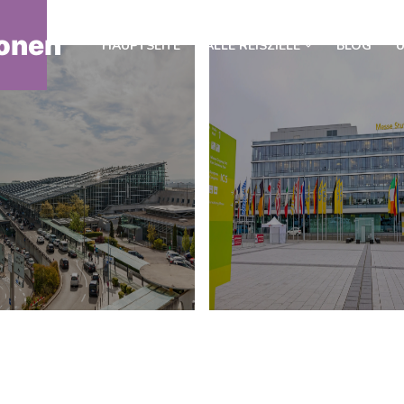
onen
HAUPTSEITE
ALLE REISZIELE
BLOG
Ü