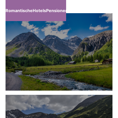
RomantischeHotelsPensionen