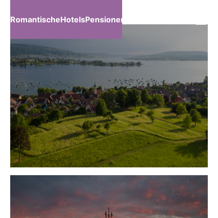
RomantischeHotelsPensionen